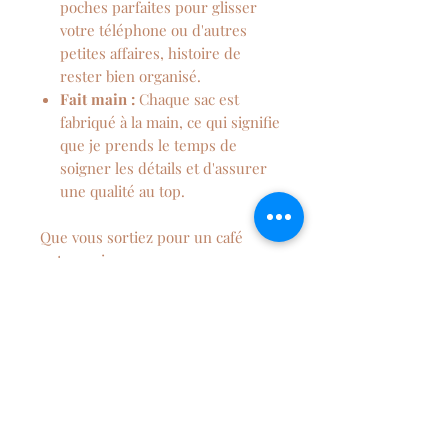
poches parfaites pour glisser
votre téléphone ou d'autres
petites affaires, histoire de
rester bien organisé.
Fait main :
Chaque sac est
fabriqué à la main, ce qui signifie
que je prends le temps de
soigner les détails et d'assurer
une qualité au top.
Que vous sortiez pour un café
entre amis ou que vous ayez une
occasion spéciale, ce sac demi-lune
en velours côtelé est l'accessoire
idéal pour terminer votre look tout
en gardant vos essentiels à portée
de main.
Dimension