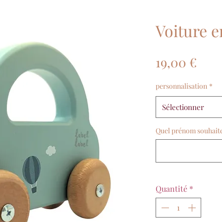
Voiture 
Prix
19,00 €
personnalisation
*
Sélectionner
Quel prénom souhaitez 
Quantité
*