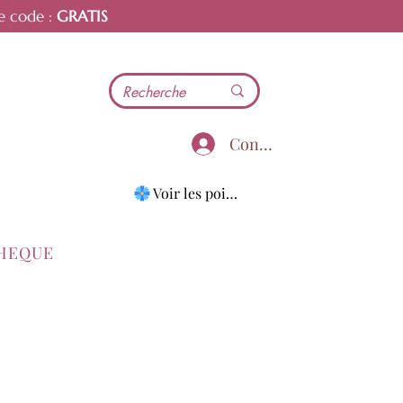
e code :
GRATIS
Connecter
Voir les points
THEQUE