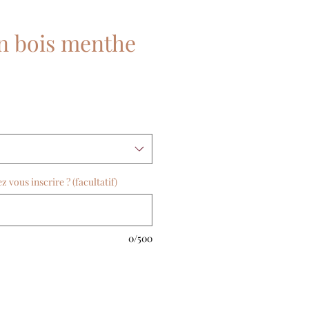
en bois menthe
vous inscrire ? (facultatif)
0/500