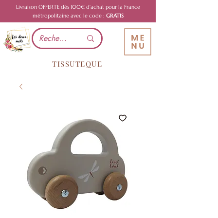
Livraison OFFERTE dès 100€ d'achat pour la France
métropolitaine avec le code :
GRATIS
TISSUTEQUE