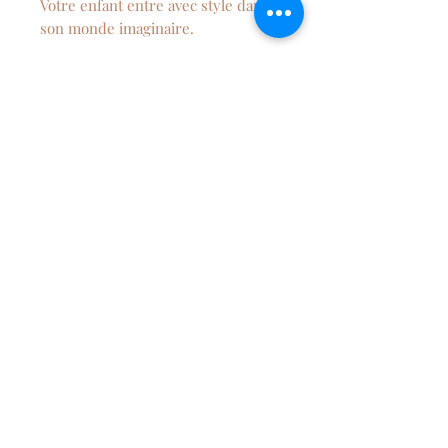
Votre enfant entre avec style dans
son monde imaginaire.
Vous pouvez faire pesronnaliser
cette voiture au prénom de votre
enfant.
Composition
Fabriquée en bois de hêtre
certifié FSC de haute qualité
Peinture à base d'eau adaptée aux
enfants.
NEWSLETTER