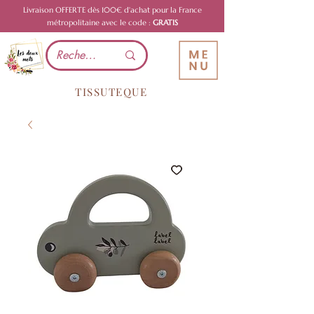
Livraison OFFERTE dès 100€ d'achat pour la France
métropolitaine avec le code :
GRATIS
TISSUTEQUE