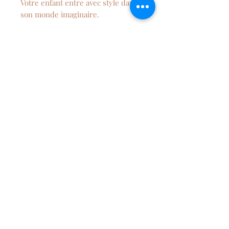
Votre enfant entre avec style dans
son monde imaginaire.
Vous pouvez faire pesronnaliser
cette voiture au prénom de votre
enfant.
Composition
Fabriquée en bois de hêtre
certifié FSC de haute qualité
Peinture à base d'eau adaptée aux
enfants.
NEWSLETTER